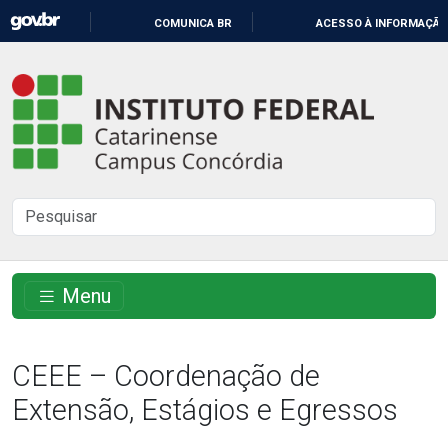
IR
COMUNICA BR
ACESSO À INFORMAÇÃO
PARA
O
Instituto
CONTEÚDO
Federal
Catarinense
-
Buscar
Campus
no
Concórdia
site
Menu
CEEE – Coordenação de
Extensão, Estágios e Egressos