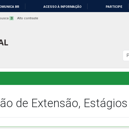
OMUNICA BR
ACESSO À INFORMAÇÃO
PARTICIPE
a busca
3
Alto contraste
B
n
s
o de Extensão, Estágios