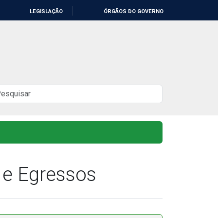
LEGISLAÇÃO
ÓRGÃOS DO GOVERNO
uscar
o
ite
 e Egressos